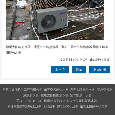
塘厦太阳能热水器，塘厦空气能热水器，聚阳王牌空气能热水器 聚阳王牌太
阳能热水器
发表日期：2018/9/25 浏览次数：5980
上一个
最后
返回列表
东莞市睿能机电工程有限公司
东莞空气能热水器
东莞太阳能热水器
塘厦空气能
热泵热水器
塘厦太阳能能热水器
空气能烘干设备
手机：13620081732 凤岗热水工程 樟木头空气能热泵热水器
专业
东莞空气能热泵烘干
木材烘干 锂电池老化烘干
东莞太阳能光伏空调