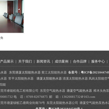
一角
产品展示
|
关于我们
|
新闻资讯
|
成功案例
|
合作品牌
|
服务中心
|
热水器
东莞塘厦太阳能热水器
黄江太阳能热水器
备案号：
粤ICP备202104474
热水器 常平太阳能热水器
塘厦太阳能热水器
清溪太阳能热水器 凤岗太阳能空
太阳能
东莞市睿能机电工程有限公司 东莞空气能热水器
塘厦空气能热水器
樟木头热泵
081732 电 话：0769-82076875 邮 箱：13620081732＠163.com
莞市塘厦镇蛟乙塘商业街南78号 东莞太阳能热水器公司 塘厦空气能热泵热水
备案号：
粤ICP备2021044749号-1