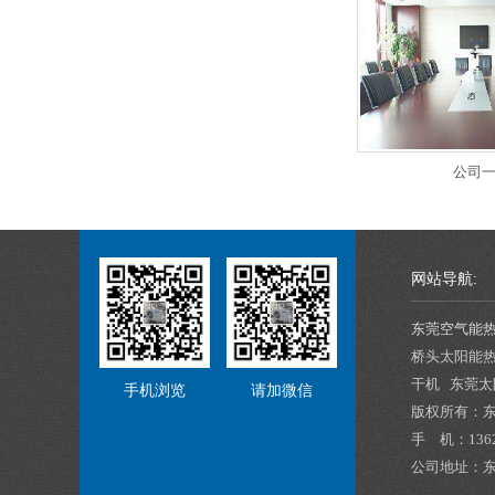
公司
网站导航:
东莞空气能
桥头太阳能
干机 东莞
手机浏览
请加微信
版权所有：
手 机：13620
公司地址：东