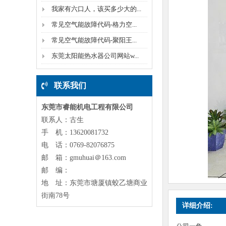
我家有六口人，该买多少大的...
常见空气能故障代码-格力空...
常见空气能故障代码-聚阳王...
东莞太阳能热水器公司网站w...
联系我们
东莞市睿能机电工程有限公司
联系人：古生
手 机：13620081732
电 话：0769-82076875
邮 箱：gmuhuai＠163.com
邮 编：
地 址：东莞市塘厦镇蛟乙塘商业
街南78号
详细介绍: